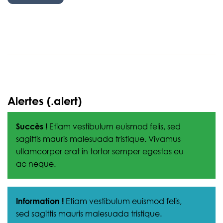
Alertes (.alert)
Succès !
Etiam
vestibulum
euismod felis, sed
sagittis mauris malesuada tristique. Vivamus
ullamcorper erat in tortor semper egestas eu
ac neque.
Information !
Etiam
vestibulum
euismod felis,
sed sagittis mauris malesuada tristique.