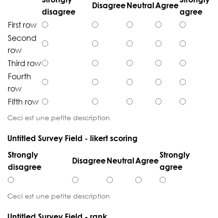
Disagree
Neutral
Agree
disagree
agree
First row
Second
row
Third row
Fourth
row
Fifth row
Ceci est une petite description
Untitled Survey Field - likert scoring
Strongly
Strongly
Disagree
Neutral
Agree
disagree
agree
Ceci est une petite description
Untitled Survey Field - rank