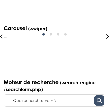
Carousel
(.swiper)
...
Moteur de recherche
(.search-engine -
/searchform.php)
Recherche :
Rec