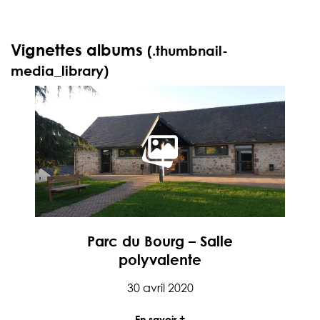
Vignettes albums
(.thumbnail-
media_library)
Parc du Bourg – Salle
polyvalente
Date de parution
30 avril 2020
En savoir +