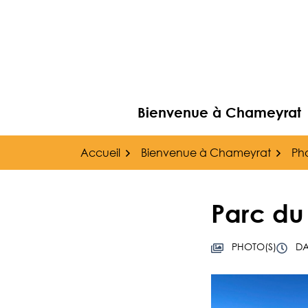
Gestion des traceurs
Aller
au
contenu
Bienvenue à Chameyrat
Accueil
Bienvenue à Chameyrat
Ph
Parc du
PHOTO(S)
DAT