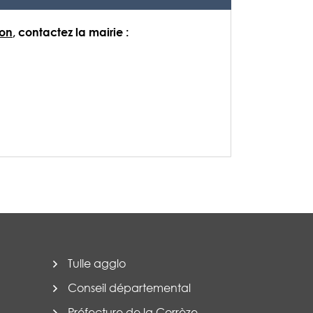
ion
, contactez la mairie :
Tulle agglo
Conseil départemental
Préfecture de la Corrèze