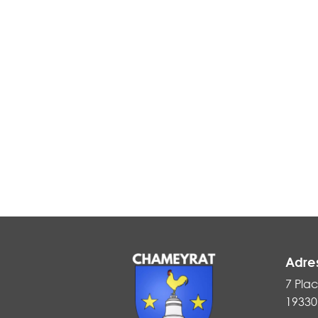
Adre
7 Plac
19330