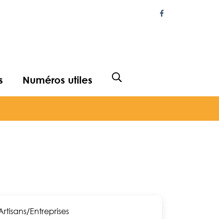
Lien vers le com
s
Numéros utiles
Afficher la recherche
Artisans/Entreprises