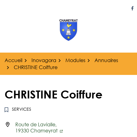
Gestion des traceurs
Aller
au
Li
contenu
Accueil
Inovagora
Modules
Annuaires
CHRISTINE Coiffure
CHRISTINE Coiffure
SERVICES
Route de Lavialle,
Infos utiles
19330 Chameyrat