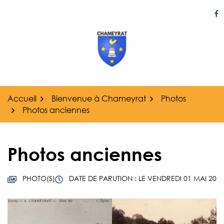
Gestion des traceurs
Aller
au
Li
contenu
Accueil
Bienvenue à Chameyrat
Photos
Photos anciennes
Photos anciennes
PHOTO(S)
DATE DE PARUTION : LE VENDREDI 01 MAI 20