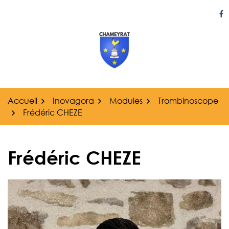
Gestion des traceurs
Aller
au
Li
contenu
Accueil
Inovagora
Modules
Trombinoscope
Frédéric CHEZE
Frédéric CHEZE