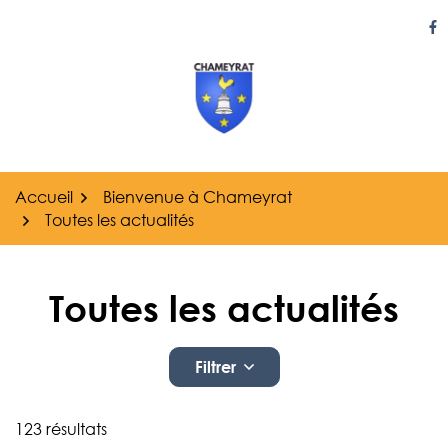
Gestion des traceurs
Aller
au
Li
contenu
Accueil
Bienvenue à Chameyrat
Toutes les actualités
Toutes les actualités
Filtrer
Liste des actualités
123 résultats