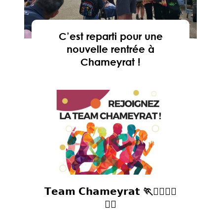
C’est reparti pour une
nouvelle rentrée à
Chameyrat !
En savoir
𝗧𝗲𝗮𝗺 𝗖𝗵𝗮𝗺𝗲𝘆𝗿𝗮𝘁 🏃🏃‍♀🏃‍♀
🏃‍♂