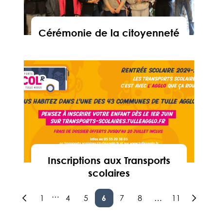
Cérémonie de la citoyenneté
En savoir
Inscriptions aux Transports
scolaires
En savoir
…
1
4
5
6
7
8
…
11