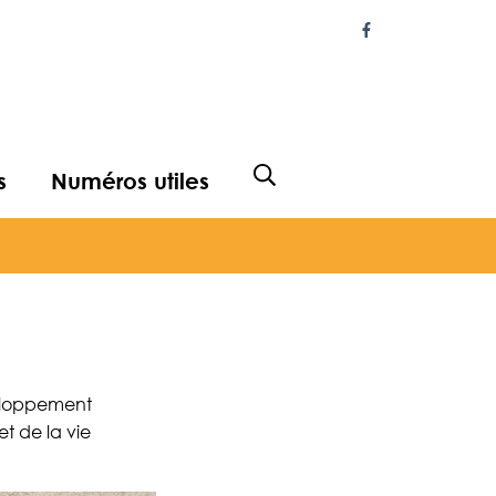
Lien vers le com
s
Numéros utiles
Afficher la recherche
eloppement
et de la vie