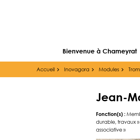
Gestion des traceurs
Aller
au
contenu
Bienvenue à Chameyrat
Accueil
Inovagora
Modules
Trom
Jean-M
Fonction(s) :
Membr
durable, travaux » 
associative »