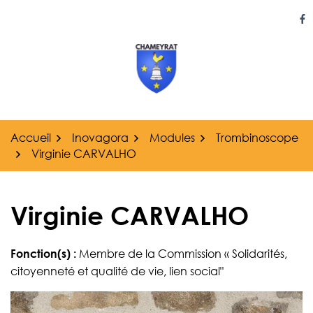
Gestion des traceurs
Aller
au
Li
contenu
Accueil
Inovagora
Modules
Trombinoscope
Virginie CARVALHO
Virginie CARVALHO
Fonction(s) :
Membre de la Commission « Solidarités,
citoyenneté et qualité de vie, lien social"