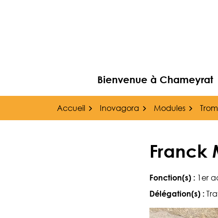
Gestion des traceurs
Aller
au
contenu
Bienvenue à Chameyrat
Accueil
Inovagora
Modules
Trom
Franck
Fonction(s) :
1er ad
Délégation(s) :
Tr