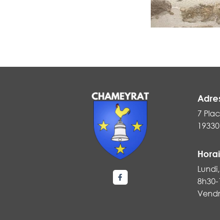
Adre
7 Plac
19330
Horai
Lundi,
8h30-
Lien vers le compte Faceboo
Vendr