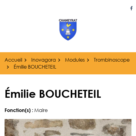
Gestion des traceurs
Aller
au
Li
contenu
Accueil
Inovagora
Modules
Trombinoscope
Émilie BOUCHETEIL
Émilie BOUCHETEIL
Fonction(s) :
Maire