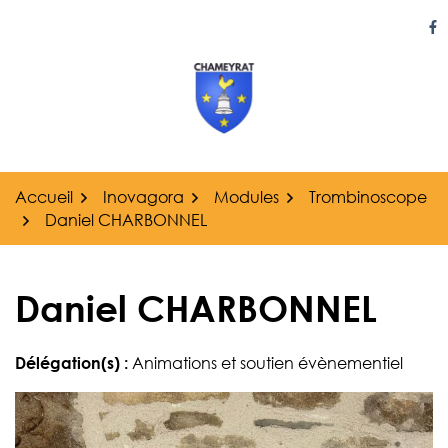
Gestion des traceurs
Aller
au
Li
contenu
Accueil
Inovagora
Modules
Trombinoscope
Daniel CHARBONNEL
Daniel CHARBONNEL
Délégation(s) :
Animations et soutien évènementiel