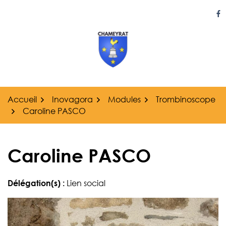
Gestion des traceurs
Aller
au
Li
contenu
Accueil
Inovagora
Modules
Trombinoscope
Caroline PASCO
Caroline PASCO
Délégation(s) :
Lien social