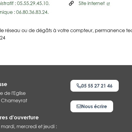
tratif : 05.55.29.45.10.
Site internet
nique : 06.80.36.83.24.
ur le réseau ou de dégâts à votre compteur, permanence te
 24
sse
05 55 27 21 46
e de l'Eglise
 Chameyrat
Nous écrire
res d'ouverture
 mardi, mercredi et jeudi :