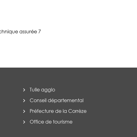
chnique assurée 7
Tulle agglo
Conseil départemental
Préfecture de la Corrèze
Office de tourisme