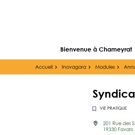
Gestion des traceurs
Aller
au
contenu
Bienvenue à Chameyrat
Accueil
Inovagora
Modules
Annu
Syndica
VIE PRATIQUE
201 Rue des S
Infos utiles
19330 Favars