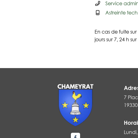
Service adminis
Astreinte tech
En cas de fuite s
jours sur 7, 24 h sur
Adre
7 Plac
19330
Horai
Lundi,