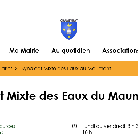
Ma Mairie
Au quotidien
Association
aires
Syndicat Mixte des Eaux du Maumont
t Mixte des Eaux du Mau
ources,
Lundi au vendredi, 8 h 3
18 h