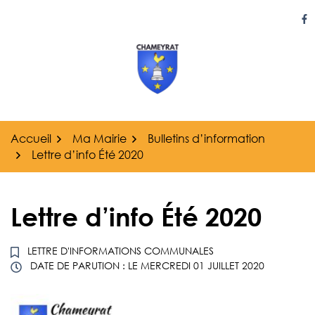
Gestion des traceurs
Aller
au
Li
contenu
Accueil
Ma Mairie
Bulletins d’information
Lettre d’info Été 2020
Lettre d’info Été 2020
LETTRE D'INFORMATIONS COMMUNALES
DATE DE PARUTION : LE
MERCREDI 01 JUILLET 2020