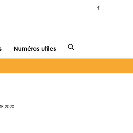
Lien vers le com
s
Numéros utiles
Afficher la recherche
RE 2020