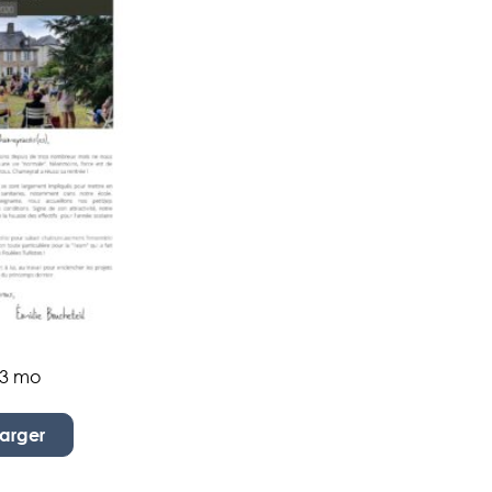
13 mo
arger