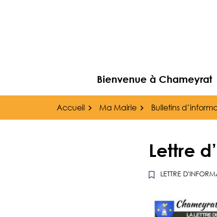
Gestion des traceurs
Aller
au
contenu
Bienvenue à Chameyrat
Accueil
Ma Mairie
Bulletins d’inform
Lettre 
LETTRE D'INFOR