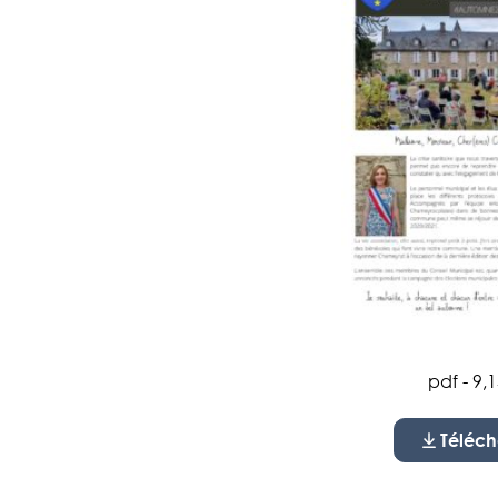
pdf - 9,
Téléch