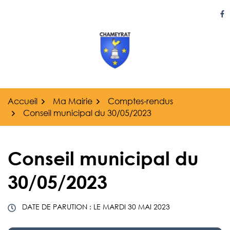
Gestion des traceurs
Aller
au
Li
contenu
Accueil
Ma Mairie
Comptes-rendus
Conseil municipal du 30/05/2023
Conseil municipal du
30/05/2023
DATE DE PARUTION : LE
MARDI 30 MAI 2023