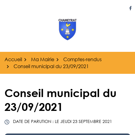
Gestion des traceurs
Aller
au
Li
contenu
Accueil
Ma Mairie
Comptes-rendus
Conseil municipal du 23/09/2021
Conseil municipal du
23/09/2021
DATE DE PARUTION : LE
JEUDI 23 SEPTEMBRE 2021