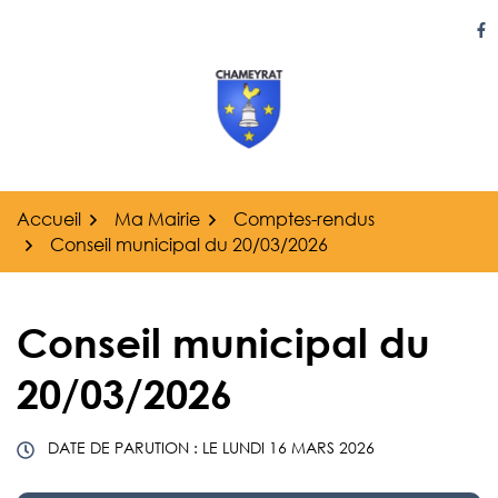
Gestion des traceurs
Aller
au
Li
contenu
Accueil
Ma Mairie
Comptes-rendus
Conseil municipal du 20/03/2026
Conseil municipal du
20/03/2026
DATE DE PARUTION : LE
LUNDI 16 MARS 2026