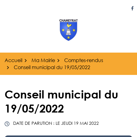
Gestion des traceurs
Aller
au
Li
contenu
Accueil
Ma Mairie
Comptes-rendus
Conseil municipal du 19/05/2022
Conseil municipal du
19/05/2022
DATE DE PARUTION : LE
JEUDI 19 MAI 2022