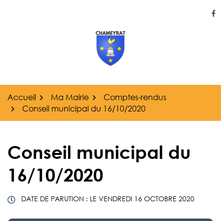
Gestion des traceurs
Aller
au
Li
contenu
Accueil
Ma Mairie
Comptes-rendus
Conseil municipal du 16/10/2020
Conseil municipal du
16/10/2020
DATE DE PARUTION : LE
VENDREDI 16 OCTOBRE 2020