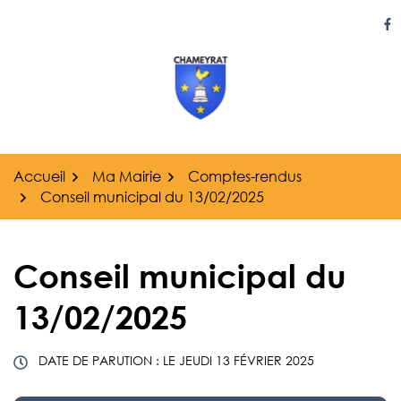
Gestion des traceurs
Aller
au
Li
contenu
Accueil
Ma Mairie
Comptes-rendus
Conseil municipal du 13/02/2025
Conseil municipal du
13/02/2025
DATE DE PARUTION : LE
JEUDI 13 FÉVRIER 2025