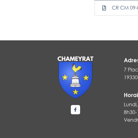
CR CM 09-
Adre
7 Plac
19330
Horai
Lundi,
8h30-
Lien vers le compte Faceboo
Vendr