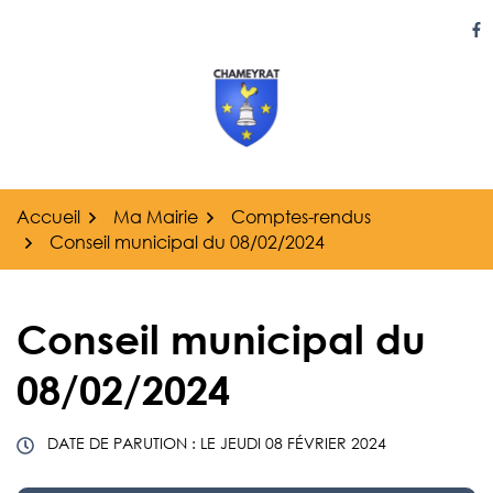
Gestion des traceurs
Aller
au
Li
contenu
Accueil
Ma Mairie
Comptes-rendus
Conseil municipal du 08/02/2024
Conseil municipal du
08/02/2024
DATE DE PARUTION : LE
JEUDI 08 FÉVRIER 2024