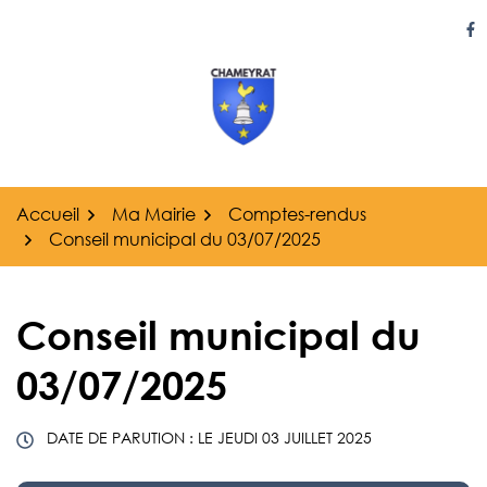
Gestion des traceurs
Aller
au
Li
contenu
Accueil
Ma Mairie
Comptes-rendus
Conseil municipal du 03/07/2025
Conseil municipal du
03/07/2025
DATE DE PARUTION : LE
JEUDI 03 JUILLET 2025