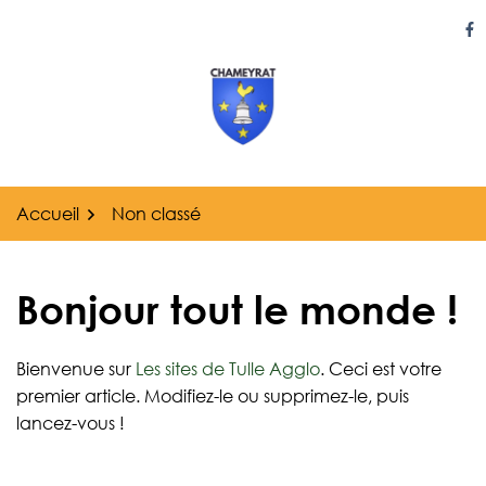
Gestion des traceurs
Aller
au
Li
contenu
Accueil
Non classé
Bonjour tout le monde !
Bienvenue sur
Les sites de Tulle Agglo
. Ceci est votre
premier article. Modifiez-le ou supprimez-le, puis
lancez-vous !