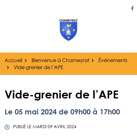
Gestion des traceurs
Aller
au
Li
contenu
Accueil
Bienvenue à Chameyrat
Événements
Vide-grenier de l’APE
Vide-grenier de l’APE
Le
05
mai
2024
de 09h00 à 17h00
PUBLIÉ LE
MARDI 09 AVRIL 2024