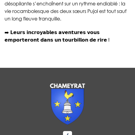
désopilante s’enchaînent sur un rythme endiablé : la
vie rocambolesque des deux sœurs Pujol est tout sauf
un long fleuve tranquille.
➡️ 𝗟𝗲𝘂𝗿𝘀 𝗶𝗻𝗰𝗿𝗼𝘆𝗮𝗯𝗹𝗲𝘀 𝗮𝘃𝗲𝗻𝘁𝘂𝗿𝗲𝘀 𝘃𝗼𝘂𝘀
𝗲𝗺𝗽𝗼𝗿𝘁𝗲𝗿𝗼𝗻𝘁 𝗱𝗮𝗻𝘀 𝘂𝗻 𝘁𝗼𝘂𝗿𝗯𝗶𝗹𝗹𝗼𝗻 𝗱𝗲 𝗿𝗶𝗿𝗲 ⵑ