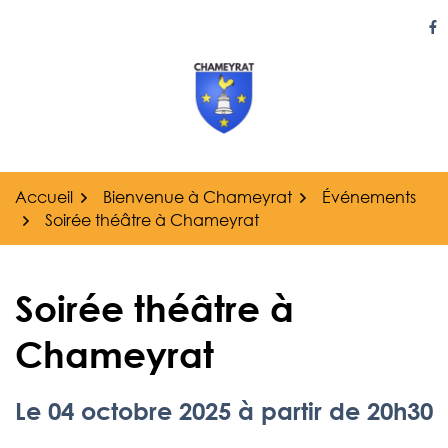
Gestion des traceurs
Aller
au
Li
contenu
Accueil
Bienvenue à Chameyrat
Événements
Soirée théâtre à Chameyrat
Soirée théâtre à
Chameyrat
Le
04
octobre
2025
à partir de 20h30