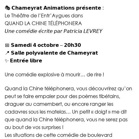
🎭 𝗖𝗵𝗮𝗺𝗲𝘆𝗿𝗮𝘁 𝗔𝗻𝗶𝗺𝗮𝘁𝗶𝗼𝗻𝘀 𝗽𝗿𝗲́𝘀𝗲𝗻𝘁𝗲 :
Le Théâtre de l’Entr’Aygues dans
QUAND LA CHINE TÉLÉPHONERA
𝘜𝘯𝘦 𝘤𝘰𝘮𝘦́𝘥𝘪𝘦 𝘦́𝘤𝘳𝘪𝘵𝘦 𝘱𝘢𝘳 𝘗𝘢𝘵𝘳𝘪𝘤𝘪𝘢 𝘓𝘌𝘝𝘙𝘌𝘠
📅 𝗦𝗮𝗺𝗲𝗱𝗶 𝟰 𝗼𝗰𝘁𝗼𝗯𝗿𝗲 – 𝟮𝟬𝗵𝟯𝟬
📍 𝗦𝗮𝗹𝗹𝗲 𝗽𝗼𝗹𝘆𝘃𝗮𝗹𝗲𝗻𝘁𝗲 𝗱𝗲 𝗖𝗵𝗮𝗺𝗲𝘆𝗿𝗮𝘁
✨ 𝗘𝗻𝘁𝗿𝗲́𝗲 𝗹𝗶𝗯𝗿𝗲
Une comédie explosive à mourir… de rire !
Quand la Chine téléphonera, vous découvrirez qu’on
peut se faire empaler pour des poèmes tibétains,
draguer au camembert, ou encore ranger les
cadavres sous les matelas… Un petit « doigt » me dit
que quand la Chine téléphonera, vous ne serez pas
au bout de vos surprises !
Les situations de cette comédie de boulevard