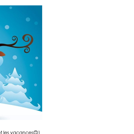
et les vacances🙃)