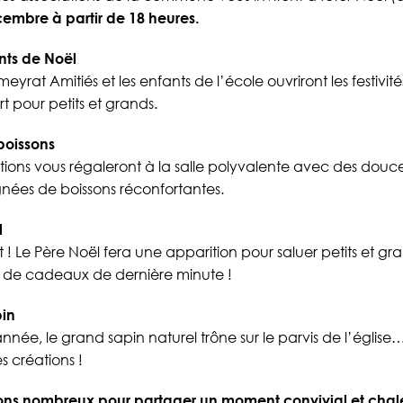
embre à partir de 18 heures.
nts de Noël
at Amitiés et les enfants de l’école ouvriront les festivités
t pour petits et grands.
boissons
iations vous régaleront à la salle polyvalente avec des douc
ées de boissons réconfortantes.
l
t ! Le Père Noël fera une apparition pour saluer petits et gr
tes de cadeaux de dernière minute !
pin
e, le grand sapin naturel trône sur le parvis de l’église
s créations !
ons nombreux pour partager un moment convivial et chal