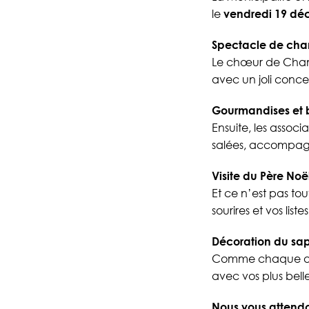
le
vendredi 19 déc
Spectacle de cha
Le chœur de Chameyr
avec un joli concer
Gourmandises et 
Ensuite, les assoc
salées, accompagn
Visite du Père Noë
Et ce n’est pas tou
sourires et vos lis
Décoration du sa
Comme chaque anné
avec vos plus belle
Nous vous attend