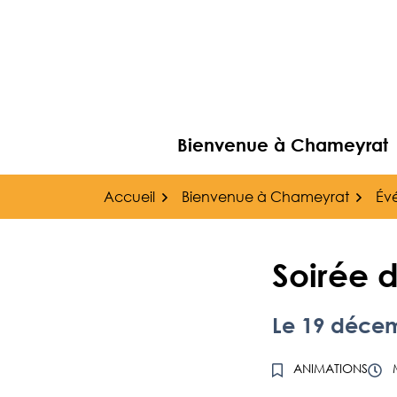
Gestion des traceurs
Aller
au
contenu
Bienvenue à Chameyrat
Accueil
Bienvenue à Chameyrat
Év
Soirée 
Le
19
déce
ANIMATIONS
M