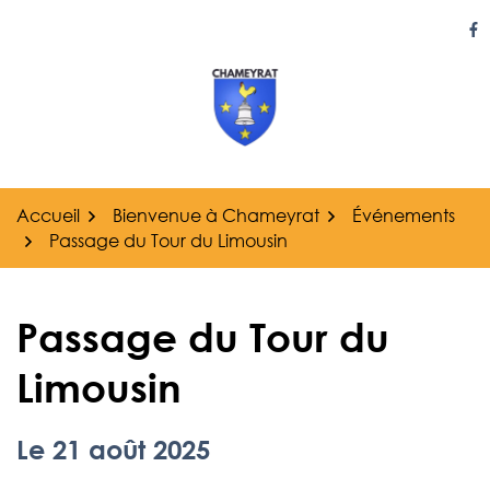
Gestion des traceurs
Aller
au
Li
contenu
Accueil
Bienvenue à Chameyrat
Événements
Passage du Tour du Limousin
Passage du Tour du
Limousin
Le
21
août
2025