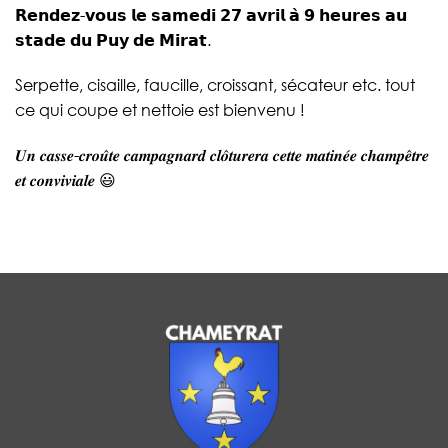
𝗥𝗲𝗻𝗱𝗲𝘇-𝘃𝗼𝘂𝘀 𝗹𝗲 𝘀𝗮𝗺𝗲𝗱𝗶 𝟮𝟳 𝗮𝘃𝗿𝗶𝗹 𝗮̀ 𝟵 𝗵𝗲𝘂𝗿𝗲𝘀 𝗮𝘂
𝘀𝘁𝗮𝗱𝗲 𝗱𝘂 𝗣𝘂𝘆 𝗱𝗲 𝗠𝗶𝗿𝗮𝘁.
Serpette, cisaille, faucille, croissant, sécateur etc. tout
ce qui coupe et nettoie est bienvenu !
𝑼𝒏 𝒄𝒂𝒔𝒔𝒆-𝒄𝒓𝒐𝒖̂𝒕𝒆 𝒄𝒂𝒎𝒑𝒂𝒈𝒏𝒂𝒓𝒅 𝒄𝒍𝒐̂𝒕𝒖𝒓𝒆𝒓𝒂 𝒄𝒆𝒕𝒕𝒆 𝒎𝒂𝒕𝒊𝒏𝒆́𝒆 𝒄𝒉𝒂𝒎𝒑𝒆̂𝒕𝒓𝒆
𝒆𝒕 𝒄𝒐𝒏𝒗𝒊𝒗𝒊𝒂𝒍𝒆 😃