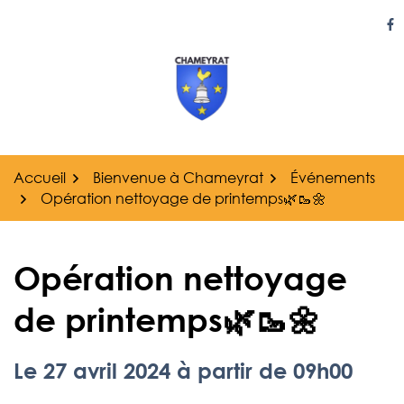
Gestion des traceurs
Aller
au
Li
contenu
Accueil
Bienvenue à Chameyrat
Événements
Opération nettoyage de printemps🌿🥾🌼
Opération nettoyage
de printemps🌿🥾🌼
Le
27
avril
2024
à partir de 09h00