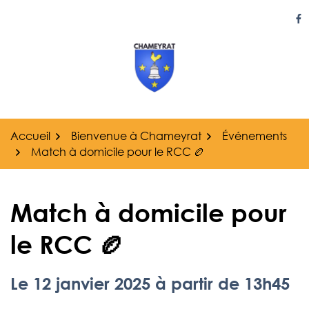
Gestion des traceurs
Aller
au
Li
contenu
Accueil
Bienvenue à Chameyrat
Événements
Match à domicile pour le RCC 🏉
Match à domicile pour
le RCC 🏉
Le
12
janvier
2025
à partir de 13h45