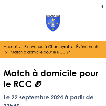
Gestion des traceurs
Aller
au
Li
contenu
Accueil
Bienvenue à Chameyrat
Événements
Match à domicile pour le RCC 🏉
Match à domicile pour
le RCC 🏉
Le
22
septembre
2024
à partir de
13h45