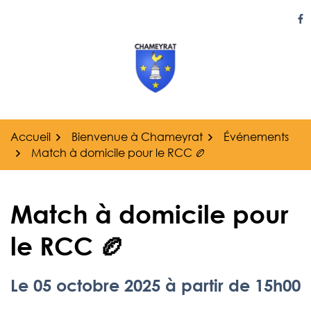
Gestion des traceurs
Aller
au
Li
contenu
Accueil
Bienvenue à Chameyrat
Événements
Match à domicile pour le RCC 🏉
Match à domicile pour
le RCC 🏉
Le
05
octobre
2025
à partir de 15h00