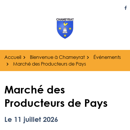
Gestion des traceurs
Aller
au
Li
contenu
Accueil
Bienvenue à Chameyrat
Événements
Marché des Producteurs de Pays
Marché des
Producteurs de Pays
Le
11
juillet
2026