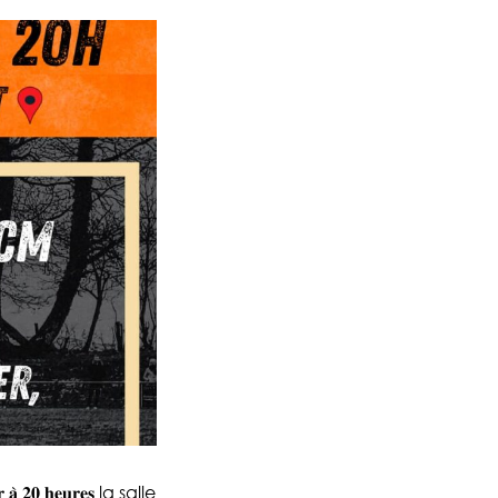
𝟎 𝐡𝐞𝐮𝐫𝐞𝐬 la salle