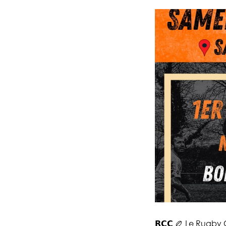
𝗥𝗖𝗖 🏉 Le Rugby Club 