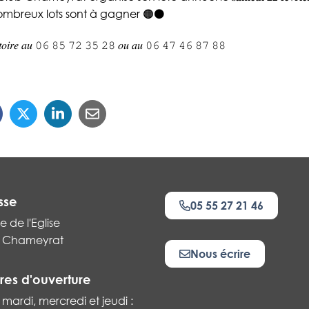
ombreux lots sont à gagner 🟠⚫
𝑔𝑎𝑡𝑜𝑖𝑟𝑒 𝑎𝑢 𝟶𝟼 𝟾𝟻 𝟽𝟸 𝟹𝟻 𝟸𝟾 𝑜𝑢 𝑎𝑢 𝟶𝟼 𝟺𝟽 𝟺𝟼 𝟾𝟽 𝟾𝟾
sse
05 55 27 21 46
e de l'Eglise
 Chameyrat
Nous écrire
res d'ouverture
 mardi, mercredi et jeudi :