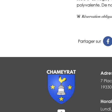
polyvalente. De n
🚨 𝑅𝑒́𝑠𝑒𝑟𝑣𝑎𝑡𝑖𝑜𝑛 𝑜𝑏𝑙
Partager sur
Adre
7 Plac
19330
Horai
Lundi,