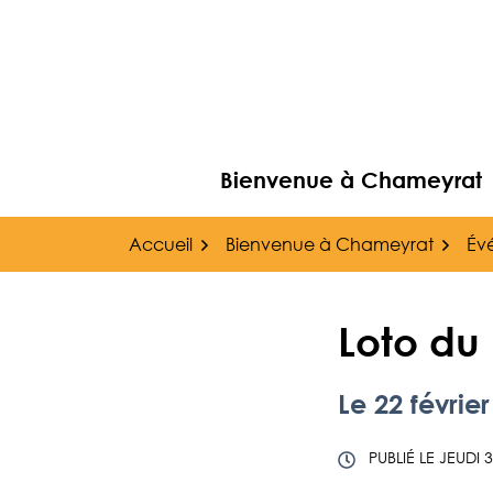
Gestion des traceurs
Aller
au
contenu
Bienvenue à Chameyrat
Accueil
Bienvenue à Chameyrat
Év
Loto du
Le
22
février
PUBLIÉ LE
JEUDI 