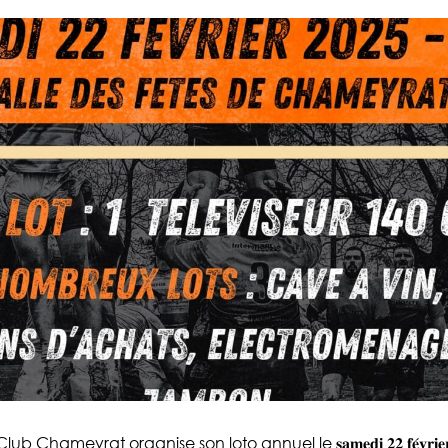
Chameyrat organise son loto annuel le 𝐬𝐚𝐦𝐞𝐝𝐢 𝟐𝟐 𝐟𝐞́𝐯𝐫𝐢𝐞𝐫 𝐚̀ 