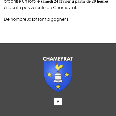
organise un loto le 𝐬𝐚𝐦𝐞𝐝𝐢 𝟐𝟒 𝐟𝐞́𝐯𝐫𝐢𝐞𝐫 𝐚̀ 𝐩𝐚𝐫𝐭𝐢𝐫 𝐝𝐞 𝟐𝟎 𝐡𝐞𝐮𝐫𝐞𝐬
à la salle polyvalente de Chameyrat.
De nombreux lot sont à gagner !
Lien vers le compte Facebook