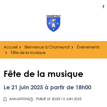
Gestion des traceurs
Aller
au
Li
contenu
Accueil
Bienvenue à Chameyrat
Événements
Fête de la musique
Fête de la musique
Le
21
juin
2025
à partir de 18h00
ANIMATIONS
PUBLIÉ LE
JEUDI 12 JUIN 2025