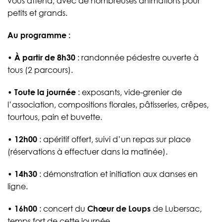
vous attend, avec de nombreuses animations pour
petits et grands.
Au programme :
•
À partir de 8h30
: randonnée pédestre ouverte à
tous (2 parcours).
•
Toute la journée
: exposants, vide-grenier de
l’association, compositions florales, pâtisseries, crêpes,
tourtous, pain et buvette.
•
12h00
: apéritif offert, suivi d’un repas sur place
(réservations à effectuer dans la matinée).
•
14h30
: démonstration et initiation aux danses en
ligne.
•
16h00
: concert du
Chœur de Loups
de Lubersac,
temps fort de cette journée.