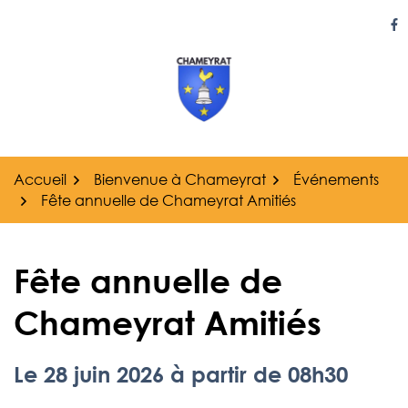
Gestion des traceurs
Aller
au
Li
contenu
Accueil
Bienvenue à Chameyrat
Événements
Fête annuelle de Chameyrat Amitiés
Fête annuelle de
Chameyrat Amitiés
Le
28
juin
2026
à partir de 08h30