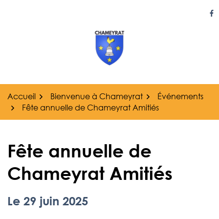
Gestion des traceurs
Aller
au
Li
contenu
Accueil
Bienvenue à Chameyrat
Événements
Fête annuelle de Chameyrat Amitiés
Fête annuelle de
Chameyrat Amitiés
Le
29
juin
2025