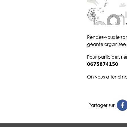
Rendez-vous le sam
géante organisée
Pour participer, rien de p
𝟬𝟲𝟳𝟱𝟴𝟳𝟰𝟭𝟱𝟬
On vous attend n
Partager sur