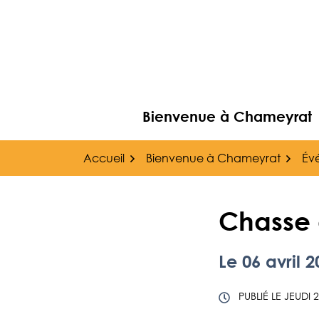
Gestion des traceurs
Aller
au
contenu
Bienvenue à Chameyrat
Accueil
Bienvenue à Chameyrat
Év
Chasse 
Le
06
avril
2
PUBLIÉ LE
JEUDI 