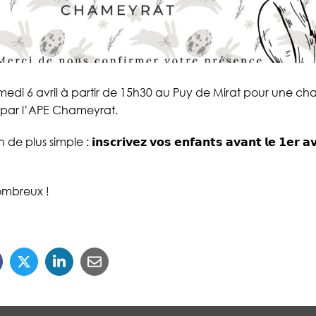
edi 6 avril à partir de 15h30 au Puy de Mirat pour une ch
 par l’APE Chameyrat.
lus simple : 𝗶𝗻𝘀𝗰𝗿𝗶𝘃𝗲𝘇 𝘃𝗼𝘀 𝗲𝗻𝗳𝗮𝗻𝘁𝘀 𝗮𝘃𝗮𝗻𝘁 𝗹𝗲 𝟭𝗲𝗿 𝗮𝘃𝗿𝗶
ombreux !