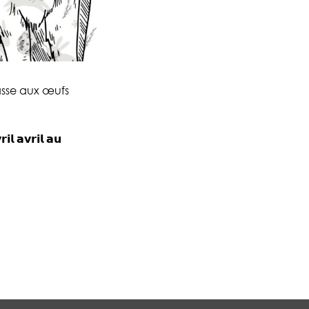
asse aux œufs
 𝗮𝘃𝗿𝗶𝗹 𝗮𝘂