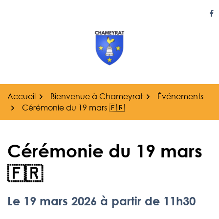
Gestion des traceurs
Aller
au
Li
contenu
Accueil
Bienvenue à Chameyrat
Événements
Cérémonie du 19 mars 🇫🇷
Cérémonie du 19 mars
🇫🇷
Le
19
mars
2026
à partir de 11h30