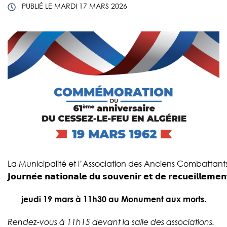
PUBLIÉ LE
MARDI 17 MARS 2026
La Municipalité et l’Association des Anciens Combattant
𝗝𝗼𝘂𝗿𝗻𝗲́𝗲 𝗻𝗮𝘁𝗶𝗼𝗻𝗮𝗹𝗲 𝗱𝘂 𝘀𝗼𝘂𝘃𝗲𝗻𝗶𝗿 𝗲𝘁 𝗱𝗲 𝗿𝗲𝗰𝘂𝗲𝗶𝗹𝗹𝗲𝗺𝗲𝗻
jeudi 19 mars à 11h30
au Monument aux morts.
Rendez-vous à 11h15 devant la salle des associations.