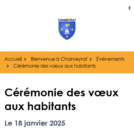
Gestion des traceurs
Aller
au
Li
contenu
Accueil
Bienvenue à Chameyrat
Événements
Cérémonie des vœux aux habitants
Cérémonie des vœux
aux habitants
Le
18
janvier
2025