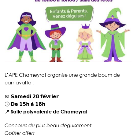
L’APE Chameyrat organise une grande boum de
carnaval le :
📅 𝗦𝗮𝗺𝗲𝗱𝗶 𝟮𝟴 𝗳𝗲́𝘃𝗿𝗶𝗲𝗿
🕒 𝗗𝗲 𝟭𝟱𝗵 𝗮̀ 𝟭𝟴𝗵
📍
Salle polyvalente de Chameyrat
Concours du plus beau déguisement
Goûter offert