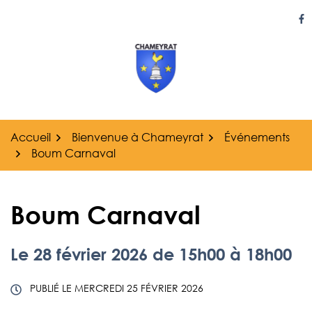
Gestion des traceurs
Aller
au
Li
contenu
Accueil
Bienvenue à Chameyrat
Événements
Boum Carnaval
Boum Carnaval
Le
28
février
2026
de 15h00 à 18h00
PUBLIÉ LE
MERCREDI 25 FÉVRIER 2026