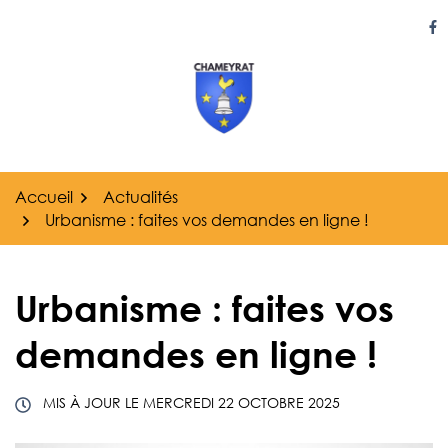
Gestion des traceurs
Aller
au
Li
contenu
Accueil
Actualités
Urbanisme : faites vos demandes en ligne !
Urbanisme : faites vos
demandes en ligne !
MIS À JOUR LE
MERCREDI 22 OCTOBRE 2025