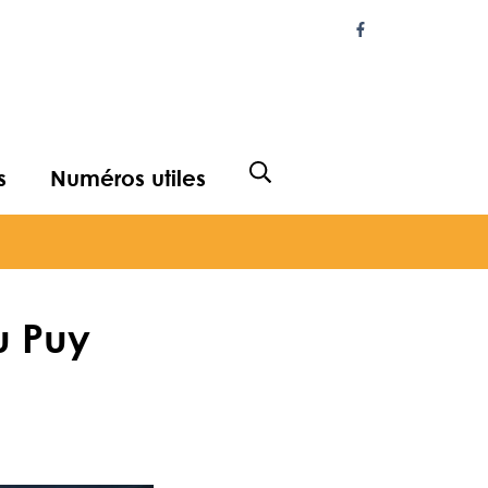
Lien vers le com
s
Numéros utiles
Afficher la recherche
u Puy