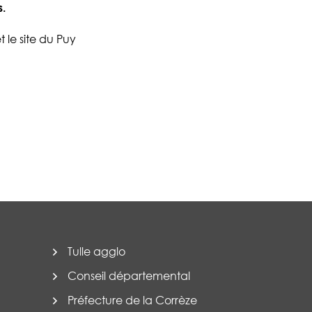
s.
 le site du Puy
Tulle agglo
Conseil départemental
Préfecture de la Corrèze