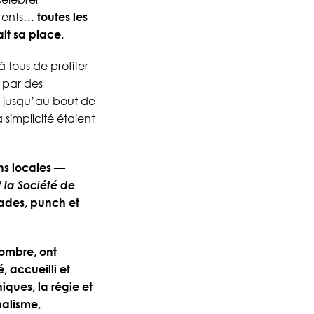
parents…
toutes les
it sa place.
à tous de profiter
 par des
e jusqu’au bout de
 simplicité étaient
ns locales —
la Société de
lades, punch et
’ombre, ont
, accueilli et
iques, la régie et
nalisme,