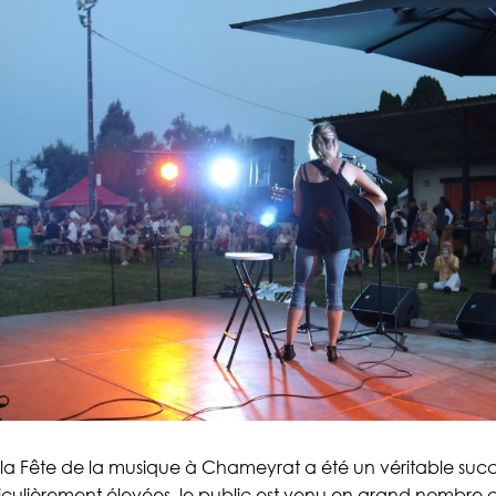
 la Fête de la musique à Chameyrat a été un véritable suc
iculièrement élevées, le public est venu en grand nombre 