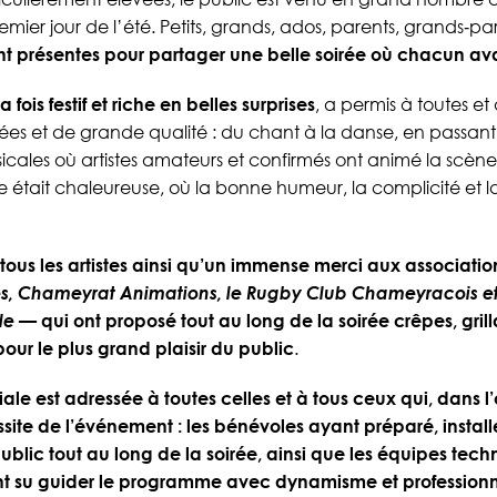
remier jour de l’été. Petits, grands, ados, parents, grands‑
nt présentes pour partager une belle soirée où chacun ava
fois festif et riche en belles surprises
, a permis à toutes et 
iées et de grande qualité : du chant à la danse, en passant
cales où artistes amateurs et confirmés ont animé la scèn
e était chaleureuse, où la bonne humeur, la complicité et la
tous les artistes ainsi qu’un immense merci aux associatio
, Chameyrat Animations, le Rugby Club Chameyracois et 
le
— qui ont proposé tout au long de la soirée crêpes, gril
pour le plus grand plaisir du public
.
le est adressée à toutes celles et à tous ceux qui, dans l
ssite de l’événement : les bénévoles ayant préparé, installé
ic tout au long de la soirée, ainsi que les équipes techn
ont su guider le programme avec dynamisme et profession