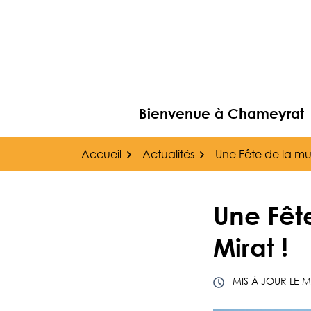
Gestion des traceurs
Aller
au
contenu
Bienvenue à Chameyrat
Accueil
Actualités
Une Fête de la mus
Une Fêt
Mirat !
MIS À JOUR LE
M