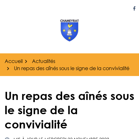
Gestion des traceurs
Aller
au
Li
contenu
Accueil
Actualités
Un repas des aînés sous le signe de la convivialité
Un repas des aînés sous
le signe de la
convivialité