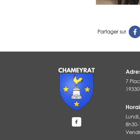
Partager sur
Adre
7 Plac
19330
Horai
Lundi,
8h30-
Lien vers le compte Faceboo
Vendr