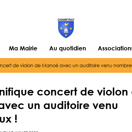
Ma Mairie
Au quotidien
Association
ncert de violon de Manoé avec un auditoire venu nombre
ifique concert de violon
vec un auditoire venu
x !