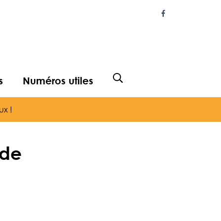
Lien vers le com
s
Numéros utiles
Afficher la recherche
ux !
 de