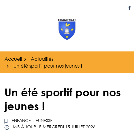
Gestion des traceurs
Aller
au
Li
contenu
Accueil
Actualités
Un été sportif pour nos jeunes !
Un été sportif pour nos
jeunes !
ENFANCE- JEUNESSE
MIS À JOUR LE
MERCREDI 15 JUILLET 2026