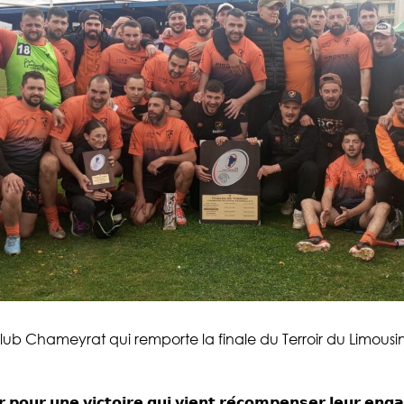
ub Chameyrat qui remporte la finale du Terroir du Limousi
 𝗽𝗼𝘂𝗿 𝘂𝗻𝗲 𝘃𝗶𝗰𝘁𝗼𝗶𝗿𝗲 𝗾𝘂𝗶 𝘃𝗶𝗲𝗻𝘁 𝗿𝗲́𝗰𝗼𝗺𝗽𝗲𝗻𝘀𝗲𝗿 𝗹𝗲𝘂𝗿 𝗲𝗻𝗴