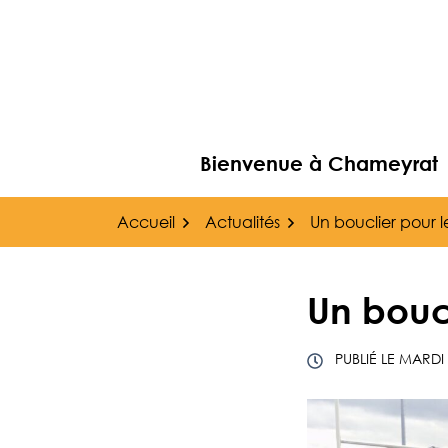
Gestion des traceurs
Aller
au
contenu
Bienvenue à Chameyrat
Accueil
Actualités
Un bouclier pour 
Un boucl
PUBLIÉ LE
MARDI 