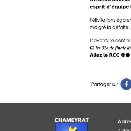
𝗲𝘀𝗽𝗿𝗶𝘁 𝗱’𝗲́𝗾𝘂𝗶𝗽𝗲
Félicitations égal
malgré la défaite.
L’aventure contin
📅 𝒍𝒆𝒔 𝟑𝟐𝒆 𝒅𝒆 𝒇𝒊𝒏𝒂𝒍𝒆 𝒅
𝗔𝗹𝗹𝗲𝘇 𝗹𝗲 𝗥𝗖𝗖 🟠⚫͏
Partager sur
Adre
7 Plac