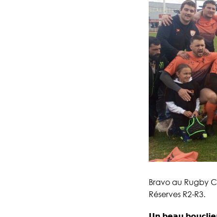
Bravo au Rugby Cl
Réserves R2-R3.
𝗨𝗻 𝗯𝗲𝗮𝘂 𝗯𝗼𝘂𝗰𝗹𝗶𝗲