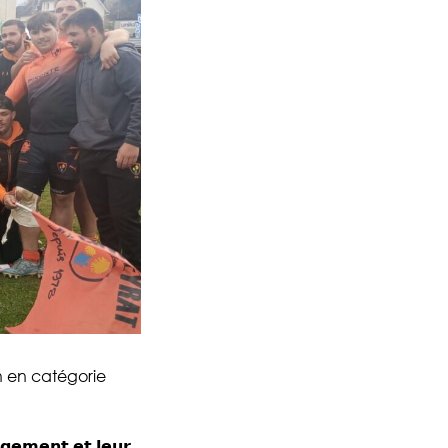
n en catégorie
𝗮𝗴𝗲𝗺𝗲𝗻𝘁 𝗲𝘁 𝗹𝗲𝘂𝗿