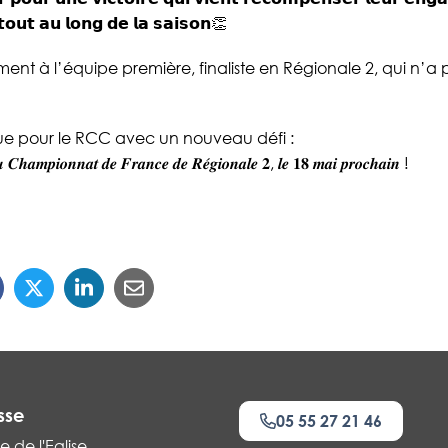
 𝘁𝗼𝘂𝘁 𝗮𝘂 𝗹𝗼𝗻𝗴 𝗱𝗲 𝗹𝗮 𝘀𝗮𝗶𝘀𝗼𝗻👏
ement à l’équipe première, finaliste en Régionale 2, qui n’a
ue pour le RCC avec un nouveau défi :
𝒖 𝑪𝒉𝒂𝒎𝒑𝒊𝒐𝒏𝒏𝒂𝒕 𝒅𝒆 𝑭𝒓𝒂𝒏𝒄𝒆 𝒅𝒆 𝑹𝒆́𝒈𝒊𝒐𝒏𝒂𝒍𝒆 𝟐, 𝒍𝒆 𝟏𝟖 𝒎𝒂𝒊 𝒑𝒓𝒐𝒄𝒉𝒂𝒊𝒏 !
sse
05 55 27 21 46
e de l'Eglise